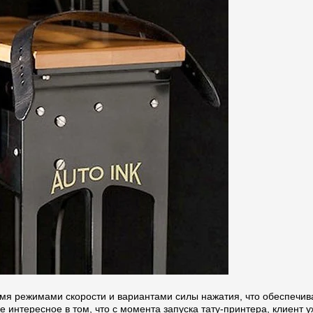
мя режимами скорости и вариантами силы нажатия, что обеспечив
 интересное в том, что с момента запуска тату-принтера, клиент у