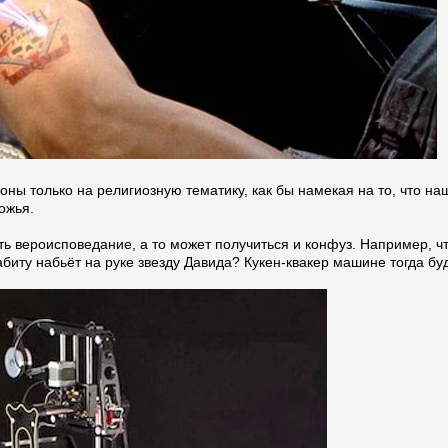
ны только на религиозную тематику, как бы намекая на то, что на
ожья.
ь вероисповедание, а то может получиться и конфуз. Например, ч
иту набьёт на руке звезду Давида? Кукен-квакер машине тогда буде