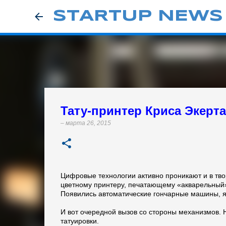
STARTUP NEWS
Тату-принтер Криса Экерта
–
марта 26, 2015
Цифровые технологии активно проникают и в тво
цветному принтеру, печатающему «акварельный»
Появились автоматические гончарные машины, я 
И вот очередной вызов со стороны механизмов. Н
татуировки.