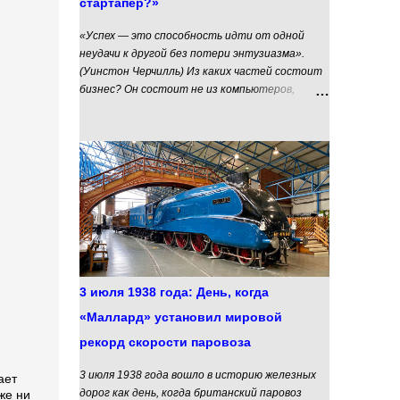
стартапер?»
«Успех — это способность идти от одной
неудачи к другой без потери энтузиазма».
(Уинстон Черчилль) Из каких частей состоит
бизнес? Он состоит не из компьютеров,
менеджеров, секретарш или кофе-машин. В
каждом бизнесе есть три важнейших уровня:
Основатели - с их амбициями, желаниями и
возможностями; Идея - большая, простая и
понятная мысль, вокруг которой и строится
бизнес; Продукты - их может быть несколько,
они реализуются основателями в рамках
общей идеи. Продукты - это видимая часть
айсберга, то практическое, что приносит
деньги в бизнес, живущий идеей и
подкармливаемый идеологически и денежно
3 июля 1938 года: День, когда
основателями. Поэтому на вопрос «С чего
«Маллард» установил мировой
начинается бизнес?» мы можем с
уверенностью ответить — с человека, с его
рекорд скорости паровоза
основателя. Давайте попробуем понять, кто
же такой этот самый основатель, какими
3 июля 1938 года вошло в историю железных
ает
качествами и ресурсами он должен обладать,
дорог как день, когда британский паровоз
же ни