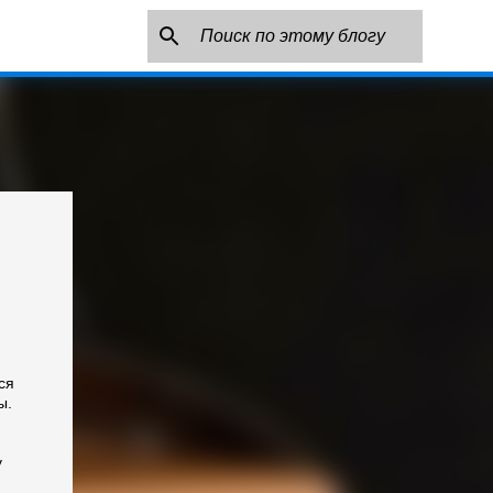
ся
ы.
у