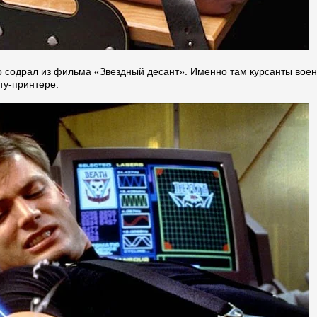
то содрал из фильма «Звездный десант». Именно там курсанты воен
ту-принтере.