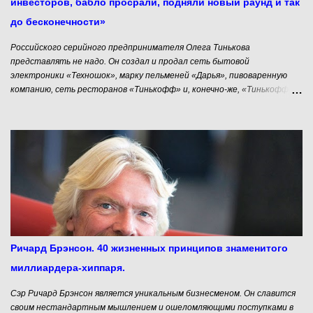
инвесторов, бабло просрали, подняли новый раунд и так
до бесконечности»
Российского серийного предпринимателя Олега Тинькова
представлять не надо. Он создал и продал сеть бытовой
электроники «Техношок», марку пельменей «Дарья», пивоваренную
компанию, сеть ресторанов «Тинькофф» и, конечно-же, «Тинькофф
Банк», который занимает 55-е место в России по активам. Впрочем,
сам Олег Тиньков не принимает активного участия в управлении
своей компанией. Он много путешествует, катается на велосипеде и
троллит стартаперов. Предлагаем Вашему вниманию фрагмент
интервью Олега Тинькова интернет- изданию «Секрет Фирмы».
Фото Юрия Чичикова — Из Ваших интервью следует, что самые
яркие персоны в российском бизнесе родом из 1990-х, а молодой
шпаны не видать. — Да и нас, бизнесменов, выжило немного, по
пальцам рук можно сосчитать. Я имею в виду настоящих бизнесменов,
а не олигархов, которые мутят что-то с государством. Если
сравнивать с 1990-ми, то сейчас предпринимательства в стране
Ричард Брэнсон. 40 жизненных принципов знаменитого
вообще нет. Но это же нормальная ситуация. Мы были голодные и
миллиардера-хиппаря.
нищие, нам нуж...
Сэр Ричард Брэнсон является уникальным бизнесменом. Он славится
своим нестандартным мышлением и ошеломляющими поступками в