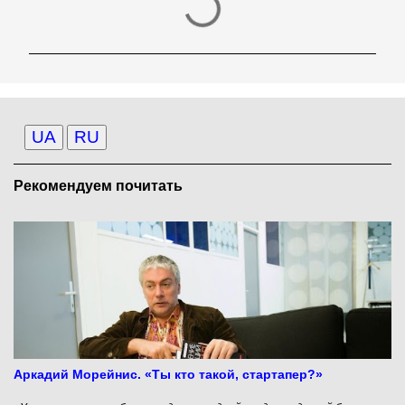
о
м
м
е
н
UA
RU
т
а
Рекомендуем почитать
р
и
и
Аркадий Морейнис. «Ты кто такой, стартапер?»