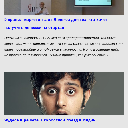
становления стартапа может привести к большим проблемам. Об
этом в своем блоге рассказывает Стив Бланк. Стива Бланка ( Steve
Blank) можно назвать гуру стартаперского движения. Он входит в
десятку самых влиятельных людей Силиконовой долины ( Silicon
5 правил маркетинга от Яндекса для тех, кто хочет
Valley Mercury News ). Он не только успешный серийный пред...
получить денежки на стартап
Несколько советов от Яндекса тем предпринимателям, которые
хотят получить финансовую помощь на развитие своего проекта от
инвестора вообще и от Яндекса в частности. К этим советам надо
не просто прислушаться, их надо принять, как руководство к
действию, потому что мнение Яндекса совпадает с мнением
большинства инвесторов работающих в сфере инновационного
предпринимательства.
Чудеса в решете. Скоростной поезд в Индии.