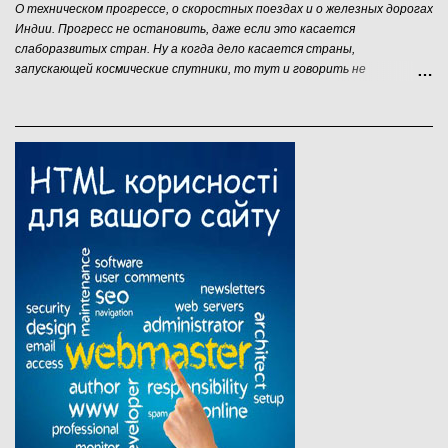
О техническом прогрессе, о скоростных поездах и о железных дорогах
Индии. Прогресс не остановить, даже если это касается
слаборазвитых стран. Ну а когда дело касается страны,
запускающей космические спутники, то тут и говорить не
приходится. В данном контексте я говорю об удивительной стране –
Индии. Вопросов "почему страна удивительная" ни у кого не
возникает. Индусы умеют порой такое отчебучить, что только
удивляйся! :) . Чего только стоит их проект городских платных
туалетов, когда не ты платишь деньги, заходя в туалет, а тебе
платят деньги за то, чтобы ты не опорожнялся на улице. Вот это
стартап, я понимаю! Ну а последняя новость индийских СМИ меня
просто сразила наповал.