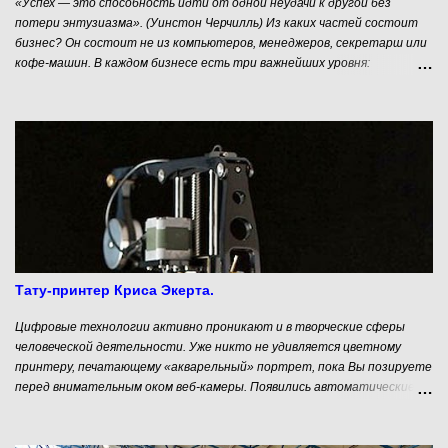
«Успех — это способность идти от одной неудачи к другой без
потери энтузиазма». (Уинстон Черчилль) Из каких частей состоит
бизнес? Он состоит не из компьютеров, менеджеров, секретарш или
кофе-машин. В каждом бизнесе есть три важнейших уровня:
Основатели - с их амбициями, желаниями и возможностями; Идея -
большая, простая и понятная мысль, вокруг которой и строится
бизнес; Продукты - их может быть несколько, они реализуются
основателями в рамках общей идеи. Продукты - это видимая часть
айсберга, то практическое, что приносит деньги в бизнес, живущий
идеей и подкармливаемый идеологически и денежно основателями.
Поэтому на вопрос «С чего начинается бизнес?» мы можем с
уверенностью ответить — с человека, с его основателя. Давайте
попробуем понять, кто же такой этот самый основатель, какими
качествами и ресурсами он должен обладать, чтобы хотя бы
попытаться добиться успеха.
Тату-принтер Криса Экерта.
Цифровые технологии активно проникают и в творческие сферы
человеческой деятельности. Уже никто не удивляется цветному
принтеру, печатающему «акварельный» портрет, пока Вы позируете
перед внимательным оком веб-камеры. Появились автоматические
гончарные машины, я не говорю уже о возможностях 3D принтеров. И
вот очередной вызов со стороны механизмов. На этот раз они
замахнулись на нательную живопись. Я имею в виду татуировки.