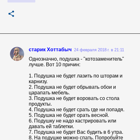
старик Хоттабыч
24 февраля 2018 г. в 21:11
К
Однозначно, подушка - "котозаменитель"
о
лучше. Вот 10 причин:
м
1. Подушка не будет лазить по шторам и
м
карнизу.
2. Подушка не будет обрывать обои и
е
царапать мебель.
н
3. Подушка не будет воровать со стола
продукты.
т
4. Подушка не будет срать где ни попадя.
а
5. Подушка не будет орать весной.
6. Подушку не надо кастрировать или
р
давать ей таблетки.
и
7. Подушка не будет Вас будить в 6 утра.
8. На подушке можно спать. Попробуйте