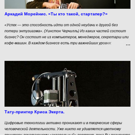
Аркадий Морейнис. «Ты кто такой, стартапер?»
«Успех — это способность идти от одной неудачи к другой без
потери энтузиазма». (Уинстон Черчилль) Из каких частей состоит
бизнес? Он состоит не из компьютеров, менеджеров, секретарш или
кофе-машин. В каждом бизнесе есть три важнейших уровня:
Основатели - с их амбициями, желаниями и возможностями; Идея -
большая, простая и понятная мысль, вокруг которой и строится
бизнес; Продукты - их может быть несколько, они реализуются
основателями в рамках общей идеи. Продукты - это видимая часть
айсберга, то практическое, что приносит деньги в бизнес, живущий
идеей и подкармливаемый идеологически и денежно основателями.
Поэтому на вопрос «С чего начинается бизнес?» мы можем с
уверенностью ответить — с человека, с его основателя. Давайте
попробуем понять, кто же такой этот самый основатель, какими
качествами и ресурсами он должен обладать, чтобы хотя бы
попытаться добиться успеха.
Тату-принтер Криса Экерта.
Цифровые технологии активно проникают и в творческие сферы
человеческой деятельности. Уже никто не удивляется цветному
принтеру, печатающему «акварельный» портрет, пока Вы позируете