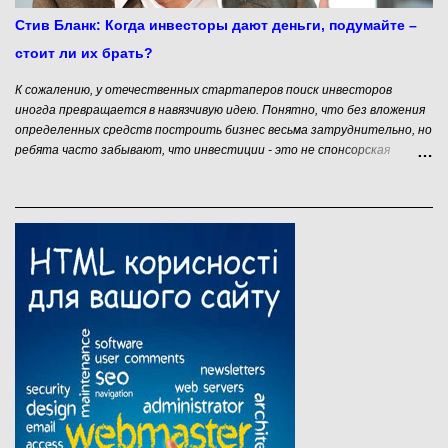
Стив Бланк: Когда инвесторы дают деньги, подумайте –
стоит ли их брать?
К сожалению, у отечественных стартаперов поиск инвесторов
иногда превращается в навязчивую идею. Понятно, что без вложения
определенных средств построить бизнес весьма затруднительно, но
ребята часто забывают, что инвестиции - это не спонсорская
помощь. Эти денежки придется отдавать, причем под очень большой
процент. О том, когда страртапы не нуждаются в инвестициях мы
уже писали. Кроме того, нельзя забывать, что привлечение
финансирования в стартап – это не цель, а средство решения
определенной проблемы. Но часто проблему можно решить и без
привлечения значительных финансовых ресурсов. Даже наоборот.
Иногда привлечение больших финансов на начальном этапе
становления стартапа может привести к большим проблемам. Об
этом в своем блоге рассказывает Стив Бланк. Стива Бланка ( Steve
Blank) можно назвать гуру стартаперского движения. Он входит в
десятку самых влиятельных людей Силиконовой долины ( Silicon
Valley Mercury News ). Он не только успешный серийный пред...