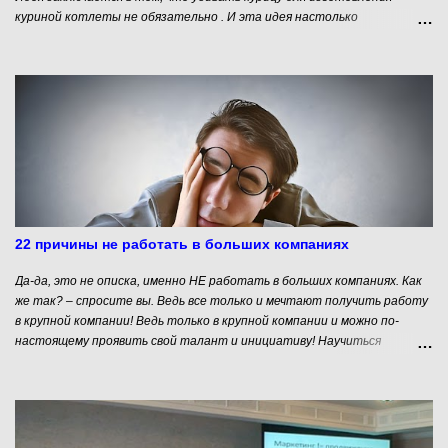
куриной котлеты не обязательно . И эта идея настолько
понравилась «народным инвесторам», что на краудфандинговой
платформе Indiegogo компания из Тель-Авива смогла собрать 230
тысяч долларов. Затем в компанию вложили деньги такие серьезные
инвесторы, как New Crop Capital, Stray Dog Capital. В результате
стартап привлёк 3млн долларов инвестиций для разработки новой
технологии. Разработчики уверяют, что конечный продукт, который
сейчас стоит порядка $ 1000 за кг скоро будет стоить 10-11
долларов. Для сравнения: в 2013 году голландский стартап Mosa
Meats потратил на изготовление первого “гамбургера из пробирки”
330 тысяч долларов.
22 причины не работать в больших компаниях
Да-да, это не описка, именно НЕ работать в больших компаниях. Как
же так? – спросите вы. Ведь все только и мечтают получить работу
в крупной компании! Ведь только в крупной компании и можно по-
настоящему проявить свой талант и инициативу! Научиться
работать в команде, оценить дух соперничества и дружеской
поддержки! Ведь командная работа и позволит добиться успеха! Ведь
только работая среди настоящих профессионалов и самому можно
стать настоящим профессионалом! АГА…, ЩАС…, ТОКИ НЕ УСЕ
СРАЗУ… А знаете ли Вы, наивный друг, что крупным компаниям нужен