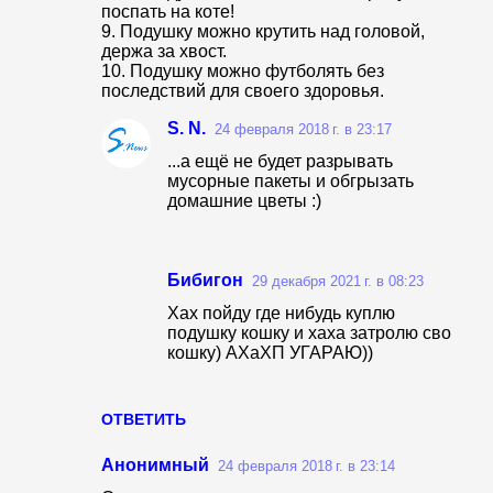
и
поспать на коте!
9. Подушку можно крутить над головой,
держа за хвост.
10. Подушку можно футболять без
последствий для своего здоровья.
S. N.
24 февраля 2018 г. в 23:17
...а ещё не будет разрывать
мусорные пакеты и обгрызать
домашние цветы :)
Бибигон
29 декабря 2021 г. в 08:23
Хах пойду где нибудь куплю
подушку кошку и хаха затролю сво
кошку) АХаХП УГАРАЮ))
ОТВЕТИТЬ
Анонимный
24 февраля 2018 г. в 23:14