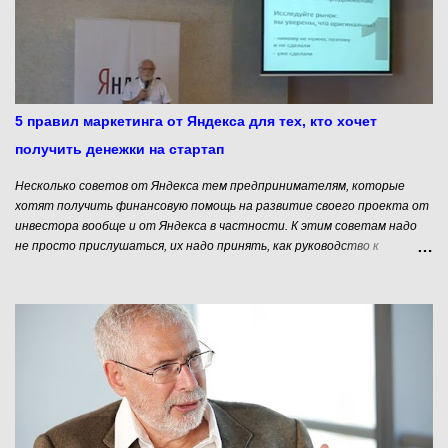
только один тип профессионалов - профессионалы по работе в
крупных компаниях. А теперь внимательно читайте и думайте… 1.
Вы никогда не получите удовлетворяющий вас карьерный рост
Стоит задуматься, сколько начальников над Вами, чтобы понять, что
Вам потребуется слишком много сил для преодоления внутреннего
сопротивления компании. Играя - выкарабкаетесь, работая - вряд ли.
5 правил маркетинга от Яндекса для тех, кто хочет
2. Инициатива наказуема Чтобы протолк...
получить денежки на стартап
Несколько советов от Яндекса тем предпринимателям, которые
хотят получить финансовую помощь на развитие своего проекта от
инвестора вообще и от Яндекса в частности. К этим советам надо
не просто прислушаться, их надо принять, как руководство к
действию, потому что мнение Яндекса совпадает с мнением
большинства инвесторов работающих в сфере инновационного
предпринимательства.