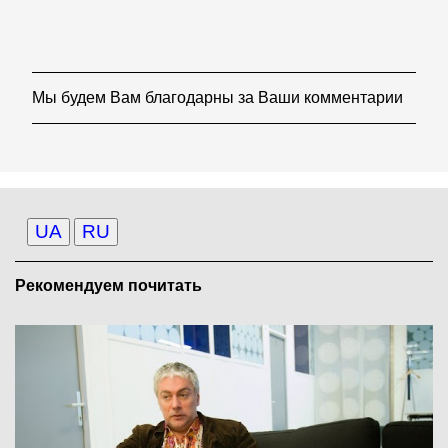
Мы будем Вам благодарны за Ваши комментарии
О
т
п
р
а
в
и
т
UA
RU
ь
к
о
Рекомендуем почитать
м
м
е
н
т
а
р
и
й