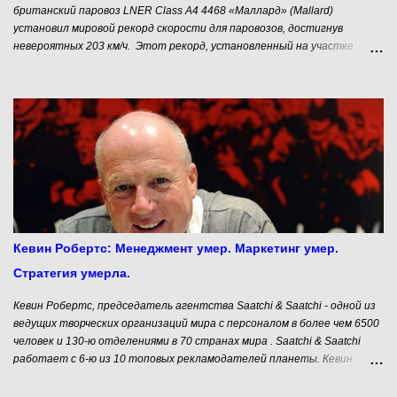
британский паровоз LNER Class A4 4468 «Маллард» (Mallard)
установил мировой рекорд скорости для паровозов, достигнув
невероятных 203 км/ч. Этот рекорд, установленный на участке
Сток-Бэнк между Грантемом и Питерборо на Восточной
магистральной линии в Великобритании, остается непревзойденным
и по сей день. «Маллард» был одним из 35 паровозов класса A4,
разработанных выдающимся инженером сэром Найджелом Гресли,
главным инженером компании London and North Eastern Railway (LNER).
Эти локомотивы были созданы для высокоскоростных пассажирских
перевозок и отличались своей обтекаемой формой, которая была
усовершенствована в аэродинамической трубе. Этот революционный
дизайн позволял им «разрезать» воздух с минимальным
сопротивлением, делая возможными скорости свыше 190 км/ч.
«Маллард» был построен в марте 1938 года на Донкастерском
Кевин Робертс: Менеджмент умер. Маркетинг умер.
заводе LNER. Его обтекаемый корпус в сочетании с другими
Стратегия умерла.
техническими инновациями, такими как эфф...
Кевин Робертс, председатель агентства Saatchi & Saatchi - одной из
ведущих творческих организаций мира с персоналом в более чем 6500
человек и 130-ю отделениями в 70 странах мира . Saatchi & Saatchi
работает с 6-ю из 10 топовых рекламодателей планеты. Кевин
Робертс - автор нашумевшего бестселлера "Lovemarks: Будущее Вне
Брендов" (2004), изданного на 18 языках мира. В настоящее время