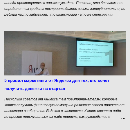
иногда превращается в навязчивую идею. Понятно, что без вложения
определенных средств построить бизнес весьма затруднительно, но
ребята часто забывают, что инвестиции - это не спонсорская
помощь. Эти денежки придется отдавать, причем под очень большой
процент. О том, когда страртапы не нуждаются в инвестициях мы
уже писали. Кроме того, нельзя забывать, что привлечение
финансирования в стартап – это не цель, а средство решения
определенной проблемы. Но часто проблему можно решить и без
привлечения значительных финансовых ресурсов. Даже наоборот.
Иногда привлечение больших финансов на начальном этапе
становления стартапа может привести к большим проблемам. Об
этом в своем блоге рассказывает Стив Бланк. Стива Бланка ( Steve
Blank) можно назвать гуру стартаперского движения. Он входит в
десятку самых влиятельных людей Силиконовой долины ( Silicon
5 правил маркетинга от Яндекса для тех, кто хочет
Valley Mercury News ). Он не только успешный серийный пред...
получить денежки на стартап
Несколько советов от Яндекса тем предпринимателям, которые
хотят получить финансовую помощь на развитие своего проекта от
инвестора вообще и от Яндекса в частности. К этим советам надо
не просто прислушаться, их надо принять, как руководство к
действию, потому что мнение Яндекса совпадает с мнением
большинства инвесторов работающих в сфере инновационного