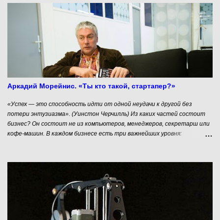
и
и
Аркадий Морейнис. «Ты кто такой, стартапер?»
«Успех — это способность идти от одной неудачи к другой без
потери энтузиазма». (Уинстон Черчилль) Из каких частей состоит
бизнес? Он состоит не из компьютеров, менеджеров, секретарш или
кофе-машин. В каждом бизнесе есть три важнейших уровня:
Основатели - с их амбициями, желаниями и возможностями; Идея -
большая, простая и понятная мысль, вокруг которой и строится
бизнес; Продукты - их может быть несколько, они реализуются
основателями в рамках общей идеи. Продукты - это видимая часть
айсберга, то практическое, что приносит деньги в бизнес, живущий
идеей и подкармливаемый идеологически и денежно основателями.
Поэтому на вопрос «С чего начинается бизнес?» мы можем с
уверенностью ответить — с человека, с его основателя. Давайте