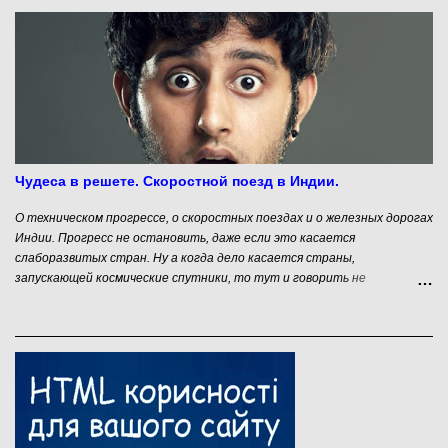
предпринимательства.
Чудеса в решете. Скоростной поезд в Индии.
О техническом прогрессе, о скоростных поездах и о железных дорогах
Индии. Прогресс не остановить, даже если это касается
слаборазвитых стран. Ну а когда дело касается страны,
запускающей космические спутники, то тут и говорить не
приходится. В данном контексте я говорю об удивительной стране –
Индии. Вопросов "почему страна удивительная" ни у кого не
возникает. Индусы умеют порой такое отчебучить, что только
удивляйся! :) . Чего только стоит их проект городских платных
туалетов, когда не ты платишь деньги, заходя в туалет, а тебе
платят деньги за то, чтобы ты не опорожнялся на улице. Вот это
стартап, я понимаю! Ну а последняя новость индийских СМИ меня
просто сразила наповал.