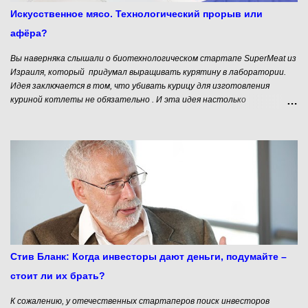
месте), никаких заседаний правления, а вместо бюрократической
Искусственное мясо. Технологический прорыв или
рутины и бумагомарания - сплошная творческая самореализация
афёра?
персонала. Рядов...
Вы наверняка слышали о биотехнологическом стартапе SuperMeat из
Израиля, который придумал выращивать курятину в лаборатории.
Идея заключается в том, что убивать курицу для изготовления
куриной котлеты не обязательно . И эта идея настолько
понравилась «народным инвесторам», что на краудфандинговой
платформе Indiegogo компания из Тель-Авива смогла собрать 230
тысяч долларов. Затем в компанию вложили деньги такие серьезные
инвесторы, как New Crop Capital, Stray Dog Capital. В результате
стартап привлёк 3млн долларов инвестиций для разработки новой
технологии. Разработчики уверяют, что конечный продукт, который
сейчас стоит порядка $ 1000 за кг скоро будет стоить 10-11
долларов. Для сравнения: в 2013 году голландский стартап Mosa
Meats потратил на изготовление первого “гамбургера из пробирки”
330 тысяч долларов.
Стив Бланк: Когда инвесторы дают деньги, подумайте –
стоит ли их брать?
К сожалению, у отечественных стартаперов поиск инвесторов