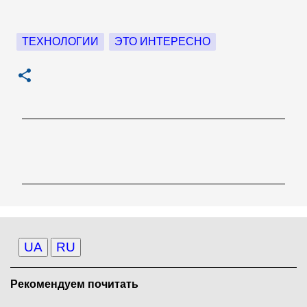
ТЕХНОЛОГИИ
ЭТО ИНТЕРЕСНО
К
о
м
м
е
н
UA
RU
т
а
Рекомендуем почитать
р