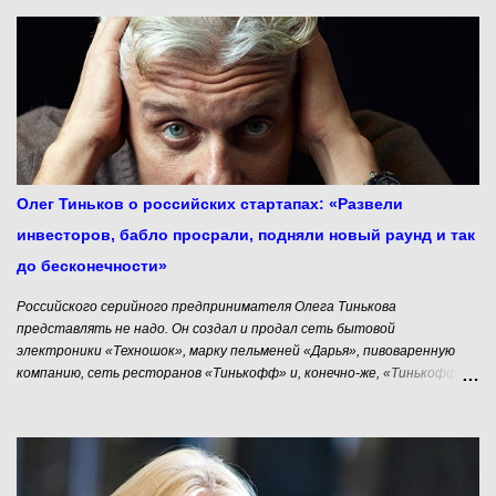
является почетным профессором инноваций и креатива в
университете Окленда, почетным профессором креативного
лидерства в университете Ланкастера, и почетным профессором
лидерства и инноваций в университете Виктории. В 2013 году Кевин,
как гражданин Новой Зеландии, был награждён орденом За заслуги
(CNZM) за достижения в бизнесе и обществе. Кевин Робертс о
креативном лидерстве и о маркетинге, как искусстве. Мы живем в
мире, который американцы называют миром VUCA – нестабильном,
неопределенном, сложном и неоднозначном (VUCA – аббревиатура от
Олег Тиньков о российских стартапах: «Развели
volatility, uncertainty, comple...
инвесторов, бабло просрали, подняли новый раунд и так
до бесконечности»
Российского серийного предпринимателя Олега Тинькова
представлять не надо. Он создал и продал сеть бытовой
электроники «Техношок», марку пельменей «Дарья», пивоваренную
компанию, сеть ресторанов «Тинькофф» и, конечно-же, «Тинькофф
Банк», который занимает 55-е место в России по активам. Впрочем,
сам Олег Тиньков не принимает активного участия в управлении
своей компанией. Он много путешествует, катается на велосипеде и
троллит стартаперов. Предлагаем Вашему вниманию фрагмент
интервью Олега Тинькова интернет- изданию «Секрет Фирмы».