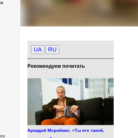
ов
UA
RU
Рекомендуем почитать
Аркадий Морейнис. «Ты кто такой,
его