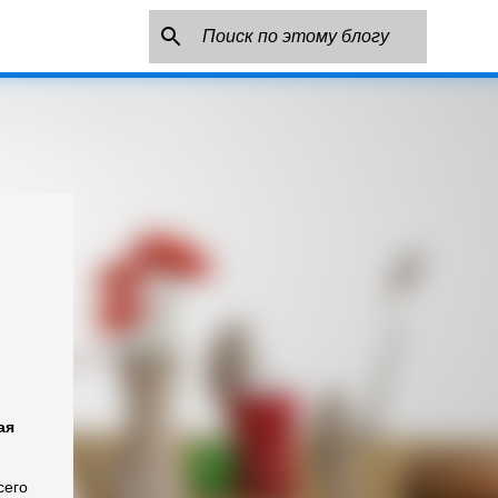
ая
сего