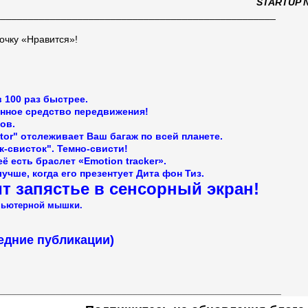
STARTUP 
___________________________________________________
очку «Нравится»!
 100 раз быстрее.
енное средство передвижения!
ов.
tor" отслеживает Ваш багаж по всей планете.
-свисток". Темно-свисти!
её есть браслет
«Emotion tracker».
учше, когда его презентует Дита фон Тиз.
ит запястье в сенсорный экран!
пьютерной мышки.
едние публикации)
____________________________________________________