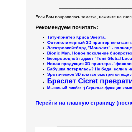
______________________________
Если Вам понравилась заметка, нажмите на кноп
Рекомендуем почитать:
Тату-принтер Криса Экерта.
Фотополимерный 3D принтер печатает в
Электроскейтборд "Монолит" - полноц
Bionic Man. Новое поколение биопротез
Беспроводной гаджет "Tumi Global Loca
Новая продукция 3D принтера -"фонарик
Бабушка потерялась? Не беда, если у н
Эротическое 3D платье смотрится еще л
Браслет Cicret преврат
Мышиный ликбез :) Скрытые функции ком
Перейти на главную страницу (посл
_______________________________