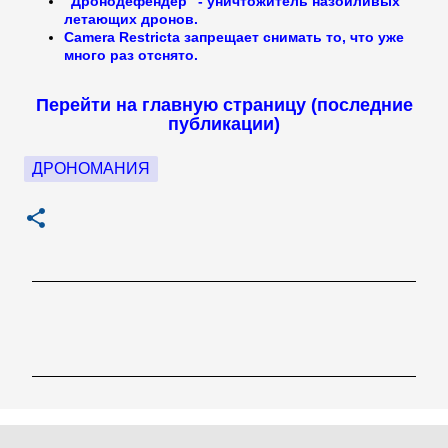
"Дронодефендер" - уничтожитель назойливых
летающих дронов.
Camera Restricta запрещает снимать то, что уже
много раз отснято.
Перейти на главную страницу (последние
публикации)
ДРОНОМАНИЯ
К
о
м
м
е