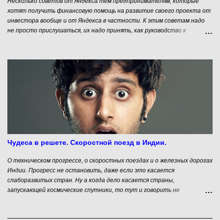
Несколько советов от Яндекса тем предпринимателям, которые
хотят получить финансовую помощь на развитие своего проекта от
инвестора вообще и от Яндекса в частности. К этим советам надо
не просто прислушаться, их надо принять, как руководство к
действию, потому что мнение Яндекса совпадает с мнением
большинства инвесторов работающих в сфере инновационного
предпринимательства.
Чудеса в решете. Скоростной поезд в Индии.
О техническом прогрессе, о скоростных поездах и о железных дорогах
Индии. Прогресс не остановить, даже если это касается
слаборазвитых стран. Ну а когда дело касается страны,
запускающей космические спутники, то тут и говорить не
приходится. В данном контексте я говорю об удивительной стране –
Индии. Вопросов "почему страна удивительная" ни у кого не
возникает. Индусы умеют порой такое отчебучить, что только