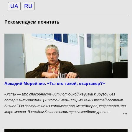
н
UA
RU
т
а
Рекомендуем почитать
р
и
и
Аркадий Морейнис. «Ты кто такой, стартапер?»
«Успех — это способность идти от одной неудачи к другой без
потери энтузиазма». (Уинстон Черчилль) Из каких частей состоит
бизнес? Он состоит не из компьютеров, менеджеров, секретарш или
кофе-машин. В каждом бизнесе есть три важнейших уровня:
Основатели - с их амбициями, желаниями и возможностями; Идея -
большая, простая и понятная мысль, вокруг которой и строится
бизнес; Продукты - их может быть несколько, они реализуются