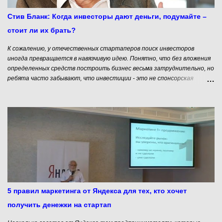
330 тысяч долларов.
Стив Бланк: Когда инвесторы дают деньги, подумайте –
стоит ли их брать?
К сожалению, у отечественных стартаперов поиск инвесторов
иногда превращается в навязчивую идею. Понятно, что без вложения
определенных средств построить бизнес весьма затруднительно, но
ребята часто забывают, что инвестиции - это не спонсорская
помощь. Эти денежки придется отдавать, причем под очень большой
процент. О том, когда страртапы не нуждаются в инвестициях мы
уже писали. Кроме того, нельзя забывать, что привлечение
финансирования в стартап – это не цель, а средство решения
определенной проблемы. Но часто проблему можно решить и без
привлечения значительных финансовых ресурсов. Даже наоборот.
Иногда привлечение больших финансов на начальном этапе
становления стартапа может привести к большим проблемам. Об
этом в своем блоге рассказывает Стив Бланк. Стива Бланка ( Steve
Blank) можно назвать гуру стартаперского движения. Он входит в
десятку самых влиятельных людей Силиконовой долины ( Silicon
5 правил маркетинга от Яндекса для тех, кто хочет
Valley Mercury News ). Он не только успешный серийный пред...
получить денежки на стартап