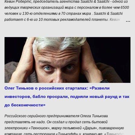
Кевин Робертс, председатель агентства Saatchi & Saatchi - одной из
ведущих творческих организаций мира с персоналом в более чем 6500
человек и 130-ю отделениями в 70 странах мира . Saatchi & Saatchi
работает с 6-ю из 10 топовых рекламодателей планеты. Кевин
Робертс - автор нашумевшего бестселлера "Lovemarks: Будущее Вне
Брендов" (2004), изданного на 18 языках мира. В настоящее время
является почетным профессором инноваций и креатива в
университете Окленда, почетным профессором креативного
лидерства в университете Ланкастера, и почетным профессором
лидерства и инноваций в университете Виктории. В 2013 году Кевин,
как гражданин Новой Зеландии, был награждён орденом За заслуги
(CNZM) за достижения в бизнесе и обществе. Кевин Робертс о
креативном лидерстве и о маркетинге, как искусстве. Мы живем в
мире, который американцы называют миром VUCA – нестабильном,
неопределенном, сложном и неоднозначном (VUCA – аббревиатура от
Олег Тиньков о российских стартапах: «Развели
volatility, uncertainty, comple...
инвесторов, бабло просрали, подняли новый раунд и так
до бесконечности»
Российского серийного предпринимателя Олега Тинькова
представлять не надо. Он создал и продал сеть бытовой
электроники «Техношок», марку пельменей «Дарья», пивоваренную
компанию, сеть ресторанов «Тинькофф» и, конечно-же, «Тинькофф