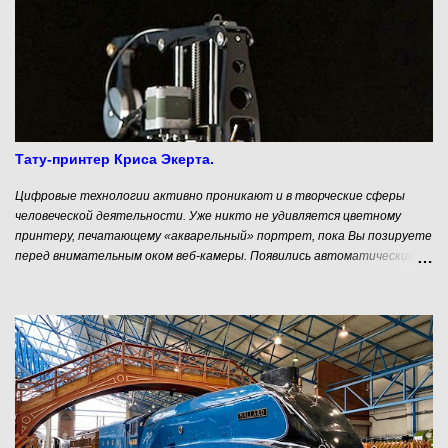
основателями в рамках общей идеи. Продукты - это видимая часть
айсберга, то практическое, что приносит деньги в бизнес, живущий
идеей и подкармливаемый идеологически и денежно основателями.
Поэтому на вопрос «С чего начинается бизнес?» мы можем с
уверенностью ответить — с человека, с его основателя. Давайте
попробуем понять, кто же такой этот самый основатель, какими
качествами и ресурсами он должен обладать, чтобы хотя бы
попытаться добиться успеха.
Тату-принтер Криса Экерта.
Цифровые технологии активно проникают и в творческие сферы
человеческой деятельности. Уже никто не удивляется цветному
принтеру, печатающему «акварельный» портрет, пока Вы позируете
перед внимательным оком веб-камеры. Появились автоматические
гончарные машины, я не говорю уже о возможностях 3D принтеров. И
вот очередной вызов со стороны механизмов. На этот раз они
замахнулись на нательную живопись. Я имею в виду татуировки.
Автоматический Тату-принтер Auto Ink от американского дизайнера
Криса Экерта (Chris Eckert)- весьма забавное устройство. Он
самостоятельно выбирает цвет и картинку для того, кто рискнул
отдать свою конечность для нанесения татуировки. В этом – то и
заключается весь смысл изобретения. Такая автоматическая тату-
машина обладает тремя режимами скорости и вариантами силы