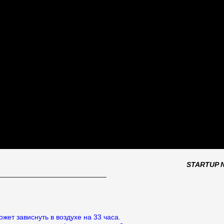
STARTUP 
___________________________
ожет зависнуть в воздухе на 33 часа.