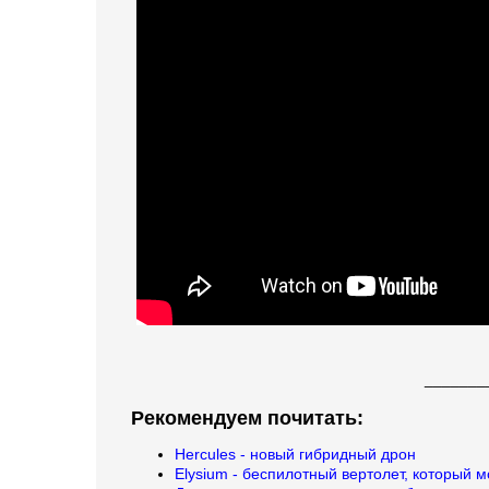
_______
Рекомендуем почитать:
Hercules - новый гибридный дрон
Elysium - беспилотный вертолет, который м