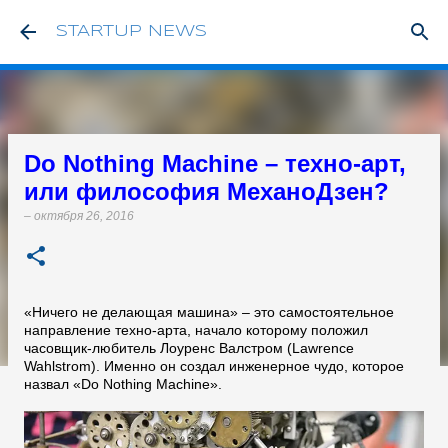
К основному контенту
STARTUP NEWS
Do Nothing Machine – техно-арт,
или философия МеханоДзен?
–
октября 26, 2016
«Ничего не делающая машина» – это самостоятельное
направление техно-арта, начало которому положил
часовщик-любитель Лоуренс Валстром (Lawrence
Wahlstrom). Именно он создал инженерное чудо, которое
назвал «Do Nothing Machine».