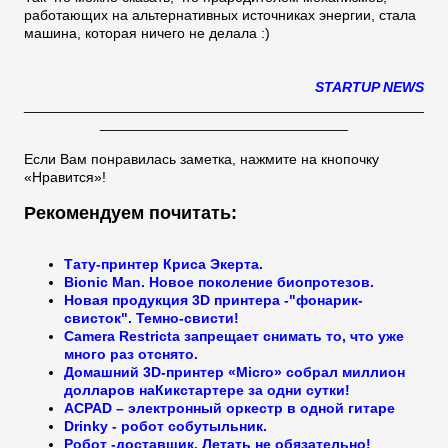
работающих на альтернативных источниках энергии, стала
машина, которая ничего не делала :)
STARTUP NEWS
__________________________________________________
_______________________________
Если Вам понравилась заметка, нажмите на кнопочку
«Нравится»!
Рекомендуем почитать:
Тату-принтер Криса Экерта.
Bionic Man. Новое поколение биопротезов.
Новая продукция 3D принтера -"фонарик-
свисток". Темно-свисти!
Camera Restricta запрещает снимать то, что уже
много раз отснято.
Домашний 3D-принтер «Micro» собрал миллион
долларов наКикстартере за одни сутки!
ACPAD – электронный оркестр в одной гитаре
Drinky - робот собутыльник.
Робот -доставщик. Летать не обязательно!